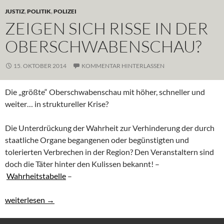
JUSTIZ
,
POLITIK
,
POLIZEI
ZEIGEN SICH RISSE IN DER
OBERSCHWABENSCHAU?
15. OKTOBER 2014
KOMMENTAR HINTERLASSEN
Die „größte“ Oberschwabenschau mit höher, schneller und
weiter… in struktureller Krise?
Die Unterdrückung der Wahrheit zur Verhinderung der durch
staatliche Organe begangenen oder begünstigten und
tolerierten Verbrechen in der Region? Den Veranstaltern sind
doch die Täter hinter den Kulissen bekannt! –
Wahrheitstabelle
–
Zeigen sich Risse in der Oberschwabenschau?
weiterlesen
→