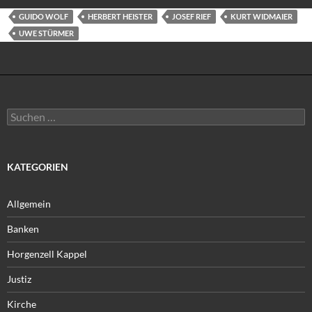
GUIDO WOLF
HERBERT HEISTER
JOSEF RIEF
KURT WIDMAIER
UWE STÜRMER
Suchen
nach:
KATEGORIEN
Allgemein
Banken
Horgenzell Kappel
Justiz
Kirche