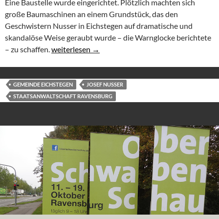
Eine Baustelle wurde eingerichtet. Plötzlich machten sich
große Baumaschinen an einem Grundstück, das den
Geschwistern Nusser in Eichstegen auf dramatische und
skandalöse Weise geraubt wurde – die Warnglocke berichtete
Wildes Bauen in Eichstegen beim Rathaus? Wer ken
– zu schaffen.
weiterlesen
→
GEMEINDE EICHSTEGEN
JOSEF NUSSER
STAATSANWALTSCHAFT RAVENSBURG