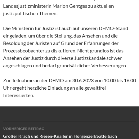
Landesjustizministerin Marion Gentges zu aktuellen
justizpolitischen Themen.
Die Ministerin für Justiz ist auch auf unseren DEMO-Stand
eingeladen, um über die Stellung, das Ansehen und die
Besoldung der Juristen auf Grund der Erfahrungen der
Prozessbeobachter zu diskutieren. Nicht grundlos ist das
Ansehen der Justiz durch diverse Justizskandale schwer
angeschlagen und bedarf grundsätzlicher Verbesserungen.
Zur Teilnahme an der DEMO am 30.6.2023 von 10.00 bis 16.00
Uhr ergeht herzliche Einladung an alle gewaltfrei
Interessierten.
Beitragsnavigation
VORHERIGER BEITRAG
Großer Krach und Riesen-Knaller in Horgenzell/Sattelbach