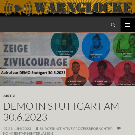
Zum
Inhalt
springen
Suchen
Warnglocke
PRIMÄR
MENÜ
JUSTIZ
DEMO IN STUTTGART AM
30.6.2023
21. JUNI 2023
BÜRGERINITIATIVE PROZESSBEOBACHTER
KOMMENTAR HINTERLASSEN