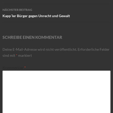
NÄCHSTER BEITRAG
Kapp´ler Bürger gegen Unrecht und Gewalt
SCHREIBE EINEN KOMMENTAR
Deine E-Mail-Adresse wird nicht veröffentlicht.
Erforderliche Felder
sind mit
*
markiert
Kommentar
*