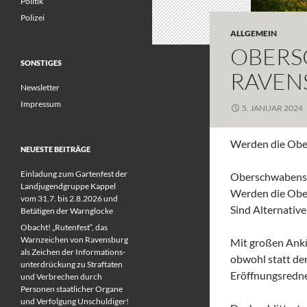
Politik
Polizei
ALLGEMEIN
OBERS
SONSTIGES
RAVEN
Newsletter
Impressum
5. JANUAR 2024
Werden die Obe
NEUESTE BEITRÄGE
Einladung zum Gartenfest der
Oberschwabensch
Landjugendgruppe Kappel
Werden die Obe
vom 31.7. bis 2.8.2026 und
Sind Alternativ
Betätigen der Warnglocke
Obacht! „Rutenfest“, das
Warnzeichen von Ravensburg
Mit großen Ank
als Zeichen der Informations-
obwohl statt de
unterdrückung zu Straftaten
Eröffnungsredne
und Verbrechen durch
Personen staatlicher Organe
und Verfolgung Unschuldiger!