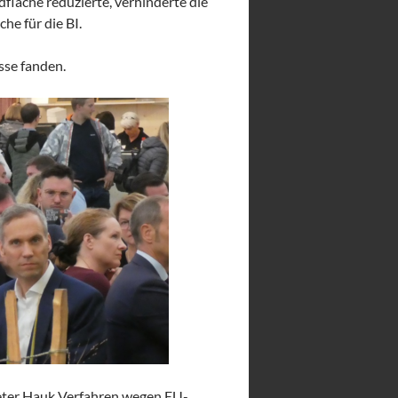
fläche reduzierte, verhinderte die
he für die BI.
sse fanden.
Peter Hauk Verfahren wegen EU-