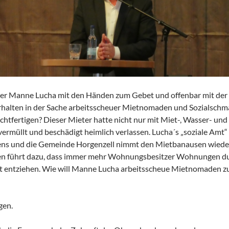
ter Manne Lucha mit den Händen zum Gebet und offenbar mit der Bi
rhalten in der Sache arbeitsscheuer Mietnomaden und Sozialschma
htfertigen? Dieser Mieter hatte nicht nur mit Miet-, Wasser- un
ermüllt und beschädigt heimlich verlassen. Lucha´s „soziale Amt“
ns und die Gemeinde Horgenzell nimmt den Mietbanausen wieder
ten führt dazu, dass immer mehr Wohnungsbesitzer Wohnungen d
ntziehen. Wie will Manne Lucha arbeitsscheue Mietnomaden zu L
gen.