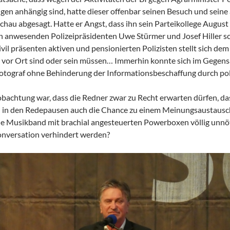
gen anhängig sind, hatte dieser offenbar seinen Besuch und sein
u abgesagt. Hatte er Angst, dass ihn sein Parteikollege August S
en anwesenden Polizeipräsidenten Uwe Stürmer und Josef Hiller s
ivil präsenten aktiven und pensionierten Polizisten stellt sich de
 vor Ort sind oder sein müssen… Immerhin konnte sich im Gegensat
Fotograf ohne Behinderung der Informationsbeschaffung durch poli
obachtung war, dass die Redner zwar zu Recht erwarten dürfen, da
 in den Redepausen auch die Chance zu einem Meinungsaustausch
ne Musikband mit brachial angesteuerten Powerboxen völlig unn
konversation verhindert werden?