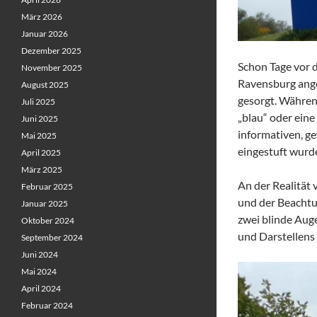
März 2026
Januar 2026
Dezember 2025
Schon Tage vor 
November 2025
Ravensburg ange
August 2025
gesorgt. Während
Juli 2025
„blau“ oder eine
Juni 2025
informativen, ge
Mai 2025
eingestuft wurd
April 2025
März 2025
An der Realität 
Februar 2025
und der Beachtu
Januar 2025
zwei blinde Auge
Oktober 2024
und Darstellens
September 2024
Juni 2024
Mai 2024
April 2024
Februar 2024