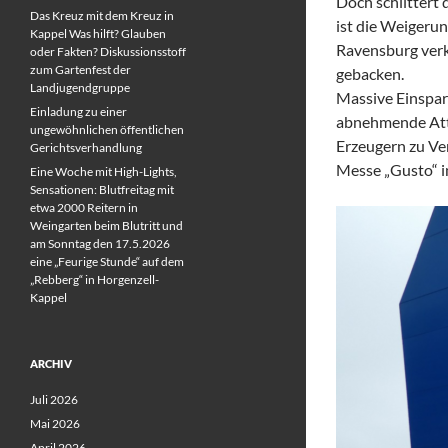
Doch schlittert 
Das Kreuz mit dem Kreuz in
ist die Weigerun
Kappel Was hilft? Glauben
Ravensburg verk
oder Fakten? Diskussionsstoff
zum Gartenfest der
gebacken.
Landjugendgruppe
Massive Einspar
Einladung zu einer
abnehmende Attr
ungewöhnlichen öffentlichen
Erzeugern zu Ve
Gerichtsverhandlung
Messe „Gusto“ in
Eine Woche mit High-Lights,
Sensationen: Blutfreitag mit
etwa 2000 Reitern in
Weingarten beim Blutritt und
am Sonntag den 17.5.2026
eine „Feurige Stunde“ auf dem
„Rebberg“ in Horgenzell-
Kappel
ARCHIV
Juli 2026
Mai 2026
April 2026