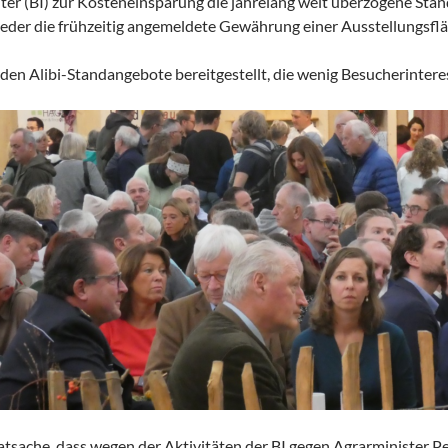
er (BI) zur Kosteneinsparung die jahrelang weit überzogene Stand
eder die frühzeitig angemeldete Gewährung einer Ausstellungsfläc
den Alibi-Standangebote bereitgestellt, die wenig Besucherintere
atsache, dass wegen der Aktivitäten der BI gegen Agrarminister 