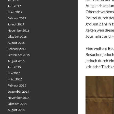
Ausgleichzahlun
Juni 2017
Oberschwabenscha
März 2017
Polizei durch d
Februar 2017
großen Zahl in z
Januar 2017
gegen wen diese
November 2016
Journalist und 
Oktober 2016
August 2016
Eine weitere Be
Februar 2016
Besucher jedoch
September 2015
jedoch durch ei
August 2015
kritische Tisch
Juni 2015
Mai 2015
März 2015
Februar 2015
Dezember 2014
November 2014
Oktober 2014
August 2014