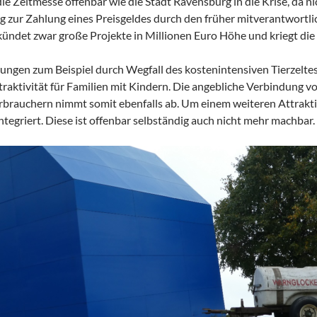
die Zeltmesse offenbar wie die Stadt Ravensburg in die Krise, da n
g zur Zahlung eines Preisgeldes durch den früher mitverantwortli
ündet zwar große Projekte in Millionen Euro Höhe und kriegt die
ungen zum Beispiel durch Wegfall des kostenintensiven Tierzeltes
aktivität für Familien mit Kindern. Die angebliche Verbindung v
rbrauchern nimmt somit ebenfalls ab. Um einem weiteren Attrakti
tegriert. Diese ist offenbar selbständig auch nicht mehr machbar.