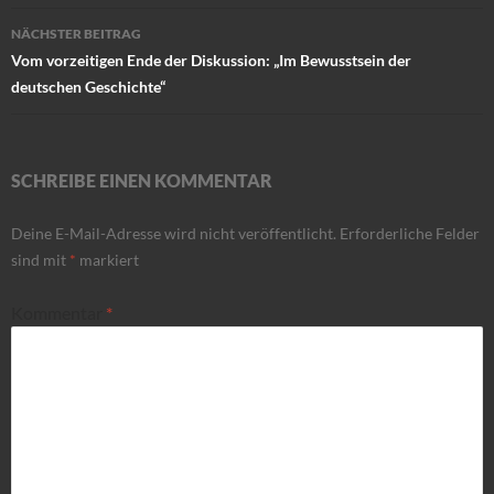
NÄCHSTER BEITRAG
Vom vorzeitigen Ende der Diskussion: „Im Bewusstsein der
deutschen Geschichte“
SCHREIBE EINEN KOMMENTAR
Deine E-Mail-Adresse wird nicht veröffentlicht.
Erforderliche Felder
sind mit
*
markiert
Kommentar
*