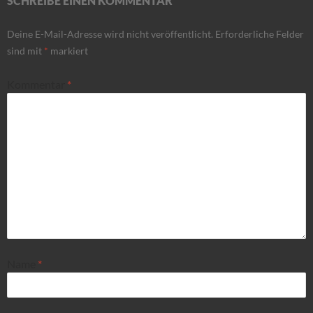
SCHREIBE EINEN KOMMENTAR
Deine E-Mail-Adresse wird nicht veröffentlicht.
Erforderliche Felder
sind mit
*
markiert
Kommentar
*
Name
*