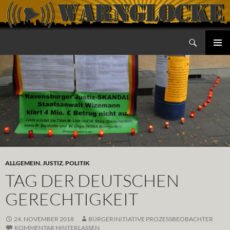
Zum
Inhalt
springen
Suchen
Warnglocke
PRIMÄR
MENÜ
ALLGEMEIN
,
JUSTIZ
,
POLITIK
TAG DER DEUTSCHEN
GERECHTIGKEIT
24. NOVEMBER 2018
BÜRGERINITIATIVE PROZESSBEOBACHTER
KOMMENTAR HINTERLASSEN