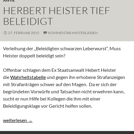
JUSTIZ
HERBERT HEISTER TIEF
BELEIDIGT
27. FEBRUAR 2015
KOMMENTAR HINTERLASSEN
Verleihung der „Beleidigten schwarzen Leberwurst“. Muss
Heister doppelt beleidigt sein?
Offenbar schlagen dem Ex Staatsanwalt Hebert Heister
die
Wahrheitstabelle
und gegen ihn erhobene Strafanzeigen
mit Strafanträgen schwer auf den Magen. Da er sich der
begründeten Vorwürfe und Tatsachen nicht erwehren kann,
sucht er nun Hilfe bei Kollegen die ihm mit einer
Beleidigungsklage vor Gericht helfen sollen.
Herbert Heister tief beleidigt
weiterlesen
→