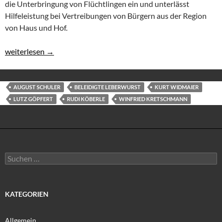
die Unterbringung von Flüchtlingen ein und unterlässt
Hilfeleistung bei Vertreibungen von Bürgern aus der Region
von Haus und Hof.
Rudi Köberle attackiert Kretschmann
weiterlesen
→
AUGUST SCHULER
BELEIDIGTE LEBERWURST
KURT WIDMAIER
LUTZ GÖPFERT
RUDI KÖBERLE
WINFRIED KRETSCHMANN
Suchen
nach:
KATEGORIEN
Allgemein