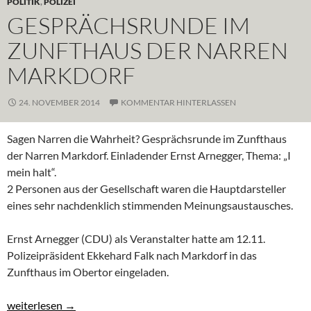
POLITIK
,
POLIZEI
GESPRÄCHSRUNDE IM
ZUNFTHAUS DER NARREN
MARKDORF
24. NOVEMBER 2014
KOMMENTAR HINTERLASSEN
Sagen Narren die Wahrheit? Gesprächsrunde im Zunfthaus
der Narren Markdorf. Einladender Ernst Arnegger, Thema: „I
mein halt“.
2 Personen aus der Gesellschaft waren die Hauptdarsteller
eines sehr nachdenklich stimmenden Meinungsaustausches.
Ernst Arnegger (CDU) als Veranstalter hatte am 12.11.
Polizeipräsident Ekkehard Falk nach Markdorf in das
Zunfthaus im Obertor eingeladen.
Gesprächsrunde im Zunfthaus der Narren Markdorf
weiterlesen
→