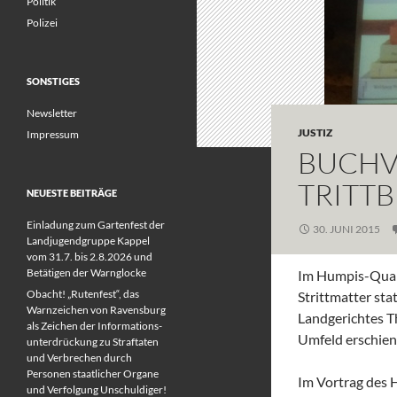
Politik
Polizei
SONSTIGES
Newsletter
JUSTIZ
Impressum
BUCHVO
TRITT
NEUESTE BEITRÄGE
Einladung zum Gartenfest der
30. JUNI 2015
Landjugendgruppe Kappel
vom 31.7. bis 2.8.2026 und
Betätigen der Warnglocke
Im Humpis-Quart
Obacht! „Rutenfest“, das
Strittmatter sta
Warnzeichen von Ravensburg
Landgerichtes T
als Zeichen der Informations-
Umfeld erschien
unterdrückung zu Straftaten
und Verbrechen durch
Personen staatlicher Organe
Im Vortrag des H
und Verfolgung Unschuldiger!