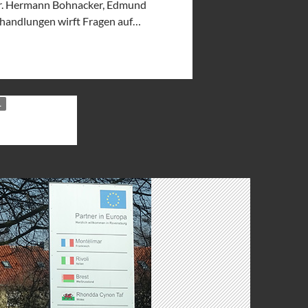
 Dr. Hermann Bohnacker, Edmund
zhandlungen wirft Fragen auf…
L