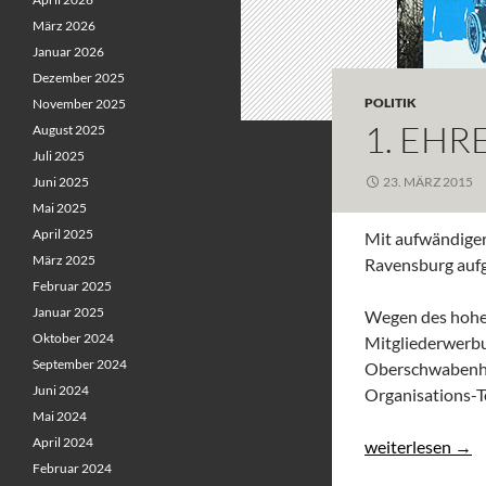
März 2026
Januar 2026
Dezember 2025
POLITIK
November 2025
1. EH
August 2025
Juli 2025
Juni 2025
23. MÄRZ 2015
Mai 2025
April 2025
Mit aufwändige
März 2025
Ravensburg aufg
Februar 2025
Januar 2025
Wegen des hohen
Oktober 2024
Mitgliederwerbu
September 2024
Oberschwabenhal
Juni 2024
Organisations-T
Mai 2024
April 2024
1. Ehrenamtmes
weiterlesen
→
Februar 2024