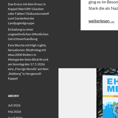
ging es im Beso
Das Kreuz mit dem Kreuz in
Stark die als N
Kappel Was hilft? Glauben
oder Fakten? Diskussionsstoff
zum Gartenfest der
Buchvorstellung –
weiterlesen
→
Landjugendgruppe
Einladung zu einer
ungewöhnlichen öffentlichen
Gerichtsverhandlung
Eine Woche mit High-Lights,
Sensationen: Blutfreitag mit
etwa 2000 Reitern in
Weingarten beim Blutritt und
am Sonntag den 17.5.2026
eine „Feurige Stunde“ auf dem
„Rebberg“ in Horgenzell-
Kappel
ARCHIV
Juli 2026
Mai 2026
April 2026