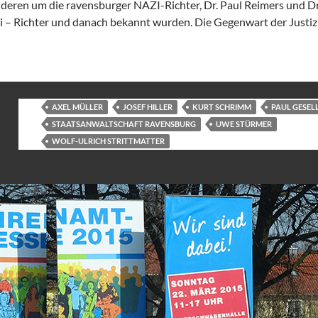
nderen um die ravensburger NAZI-Richter, Dr. Paul Reimers und
azi – Richter und danach bekannt wurden. Die Gegenwart der Justi
 Täter, Helfer, Trittbrettfahrer
AXEL MÜLLER
JOSEF HILLER
KURT SCHRIMM
PAUL GESEL
STAATSANWALTSCHAFT RAVENSBURG
UWE STÜRMER
WOLF-ULRICH STRITTMATTER