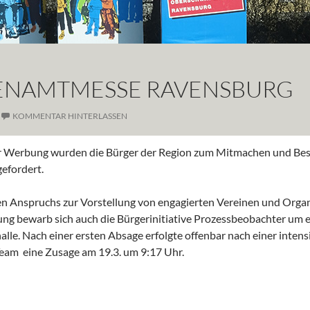
RENAMTMESSE RAVENSBURG
KOMMENTAR HINTERLASSEN
r Werbung wurden die Bürger der Region zum Mitmachen und Be
efordert.
 Anspruchs zur Vorstellung von engagierten Vereinen und Orga
ng bewarb sich auch die Bürgerinitiative Prozessbeobachter um e
le. Nach einer ersten Absage erfolgte offenbar nach einer inten
eam eine Zusage am 19.3. um 9:17 Uhr.
se Ravensburg