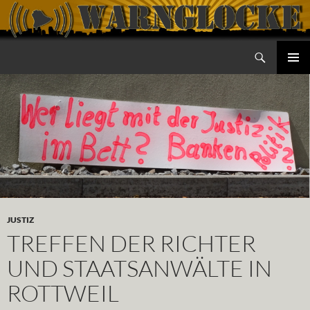
Zum
Inhalt
springen
Suchen
Warnglocke
PRIMÄR
MENÜ
JUSTIZ
TREFFEN DER RICHTER
UND STAATSANWÄLTE IN
ROTTWEIL