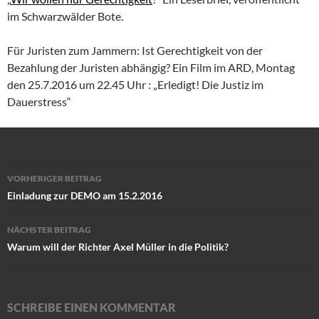
im Schwarzwälder Bote.
Für Juristen zum Jammern: Ist Gerechtigkeit von der
Bezahlung der Juristen abhängig? Ein Film im ARD, Montag
den 25.7.2016 um 22.45 Uhr : „Erledigt! Die Justiz im
Dauerstress“
Beitragsnavigation
VORHERIGER BEITRAG
Einladung zur DEMO am 15.2.2016
NÄCHSTER BEITRAG
Warum will der Richter Axel Müller in die Politik?
SCHREIBE EINEN KOMMENTAR