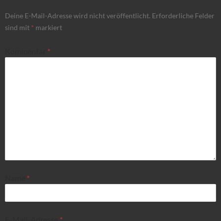
Deine E-Mail-Adresse wird nicht veröffentlicht.
Erforderliche Felder
sind mit
*
markiert
Kommentar
*
Name
*
E-Mail-Adresse
*