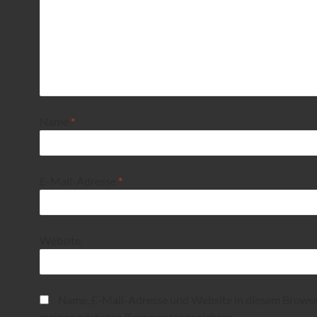
Name
*
E-Mail-Adresse
*
Website
Name, E-Mail-Adresse und Website in diesem Browse
meinen nächsten Kommentar speichern.