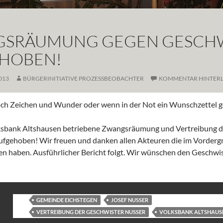
SRÄUMUNG GEGEN GESCHW
HOBEN!
013
BÜRGERINITIATIVE PROZESSBEOBACHTER
KOMMENTAR HINTERL
ch Zeichen und Wunder oder wenn in der Not ein Wunschzettel 
ksbank Altshausen betriebene Zwangsräumung und Vertreibung d
aufgehoben! Wir freuen und danken allen Akteuren die im Vorder
en haben. Ausführlicher Bericht folgt. Wir wünschen den Geschwis
GEMEINDE EICHSTEGEN
JOSEF NUSSER
VERTREIBUNG DER GESCHWISTER NUSSER
VOLKSBANK ALTSHAUS