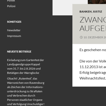
Politik
Polizei
BANKEN
,
JUSTIZ
ZWANG
SONSTIGES
AUFGE
Newsletter
Impressum
10. DEZEMBER 2
Es geschehen no
NEUESTE BEITRÄGE
Einladung zum Gartenfest der
Die von der Vol
Landjugendgruppe Kappel
11.12.2013 ist 
vom 31.7. bis 2.8.2026 und
Erfolg beigetrag
Betätigen der Warnglocke
Weihnachtsfest.
Obacht! „Rutenfest“, das
Warnzeichen von Ravensburg
als Zeichen der Informations-
unterdrückung zu Straftaten
und Verbrechen durch
Personen staatlicher Organe
und Verfolgung Unschuldiger!