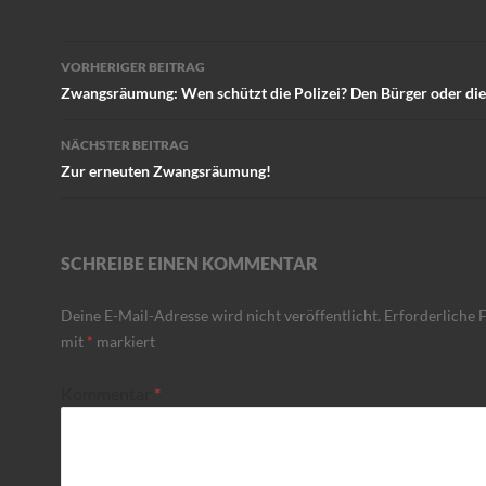
Beitragsnavigation
VORHERIGER BEITRAG
Zwangsräumung: Wen schützt die Polizei? Den Bürger oder di
NÄCHSTER BEITRAG
Zur erneuten Zwangsräumung!
SCHREIBE EINEN KOMMENTAR
Deine E-Mail-Adresse wird nicht veröffentlicht.
Erforderliche F
mit
*
markiert
Kommentar
*