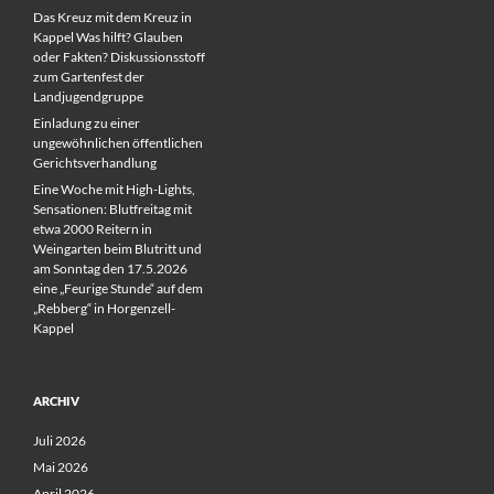
Das Kreuz mit dem Kreuz in
Kappel Was hilft? Glauben
oder Fakten? Diskussionsstoff
zum Gartenfest der
Landjugendgruppe
Einladung zu einer
ungewöhnlichen öffentlichen
Gerichtsverhandlung
Eine Woche mit High-Lights,
Sensationen: Blutfreitag mit
etwa 2000 Reitern in
Weingarten beim Blutritt und
am Sonntag den 17.5.2026
eine „Feurige Stunde“ auf dem
„Rebberg“ in Horgenzell-
Kappel
ARCHIV
Juli 2026
Mai 2026
April 2026